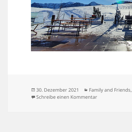
Veröffentlicht
Kategorien
30. Dezember 2021
Family and Friends
am
zu Unser Weihna
Schreibe einen Kommentar