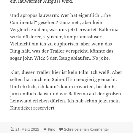
ein lauwarmer Aufguss wird.
Und apropos lauwarm: Wer hat eigentlich „The
Continental“ gesehen? Ganz nett, aber kein
Vergleich zu dem, was uns jetzt erwartet. Ballerina
wirkt düsterer, stylisher, kompromissloser.
Vielleicht bin ich zu euphorisch, aber wenn das
Ding hält, was der Trailer verspricht, könnte das
sogar John Wick 5 den Rang ablaufen. No joke.
Klar, dieser Trailer hier ist kein Film. Ich weiß. Aber
selten hat mich ein Spin-off so neugierig gemacht.
Und ehrlich, ich kann’s kaum erwarten, bis der 6.
Juni endlich da ist und wir Ballerina auf der großen
Leinwand erleben dürfen. Ich hab schon jetzt mein
Kinoticket reserviert.
Veröffentlicht
Kategorien
zu Ana de Arma
21. März 2025
Kino
Schreibe einen Kommentar